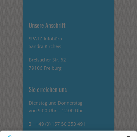
Unsere Anschrift
SPATZ-Infobüro
Sandra Kircheis
Breisacher Str. 62
79106 Freiburg
Sie erreichen uns
Dienstag und Donnerstag
von 9:00 Uhr – 12:00 Uhr
+49 (0) 157 50 353 491