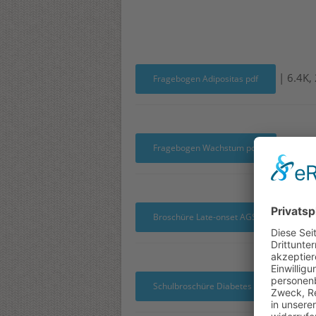
| 6.4K,
Fragebogen Adipositas pdf
| 102.2
Fragebogen Wachstum pdf
| 20
Broschüre Late-onset AGS pdf
| 853
Schulbroschüre Diabetes pdf