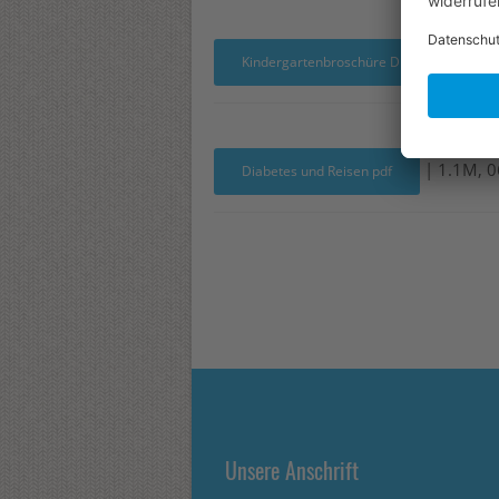
Kindergartenbroschüre Diabetes pdf
| 1.1M, 0
Diabetes und Reisen pdf
Unsere Anschrift