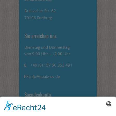
Breisacher Str. 62
79106 Freiburg
Sie erreichen uns
Dienstag und Donnerstag
von 9:00 Uhr – 12:00 Uhr
+49 (0) 157 50 353 491
info@spatz-ev.de
Spendenkonto
Sparkasse Freiburg Nördlicher
Breisgau