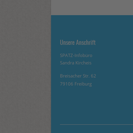
Unsere Anschrift
SPATZ-Infobüro
Sandra Kircheis
Breisacher Str. 62
79106 Freiburg