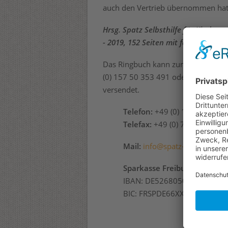
auch den Vertrieb übernommen hat
Hrsg. Spatz Selbsthilfe für Kinder 
- 2019, 152 Seiten mit farbigen Bild
Das Ringbuch kann zum Preis von
1
(0) 157 50 353 491 oder E-Mail (in
versendet.
Telefon:
+49 (0) 157 50 353 
Telefax:
+49 (0) 761 270 - 44
Mail:
info@spatz-ev.de
Sparkasse Freiburg Nördlich
IBAN: DE526805010100100
BIC: FRSPDE66XXX