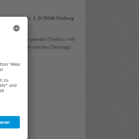
, Mathildenstr. 1, D-79106 Freiburg
büro bestellt werden (Telefon +49
uchbestellungen werden Dienstags