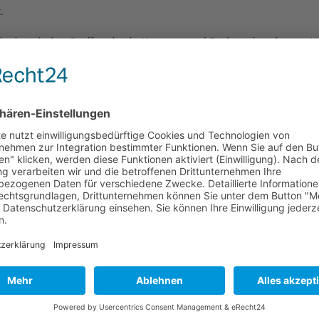
.
mit chronischer Stoffwechsel-, Hormon- und Zuckererkrankung e.V.
ern
5 Euro zzgl. Versandkosten in Höhe von 3 Euro
beim SPATZ-Info
fo@spatz-ev.de). Der SPATZ verschickt das Buch auf Rechnung. B
491
 140
er Breisgau
08054