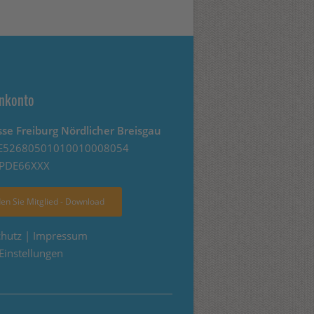
nkonto
se Freiburg Nördlicher Breisgau
E52680501010010008054
SPDE66XXX
en Sie Mitglied - Download
chutz
|
Impressum
Einstellungen