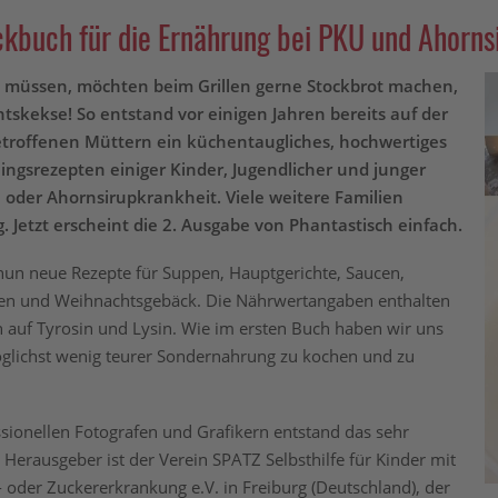
ckbuch für die Ernährung bei PKU und Ahorn
n müssen, möchten beim Grillen gerne Stockbrot machen,
tskekse! So entstand vor einigen Jahren bereits auf der
troffenen Müttern ein küchentaugliches, hochwertiges
ingsrezepten einiger Kinder, Jugendlicher und junger
oder Ahornsirupkrankheit. Viele weitere Familien
Jetzt erscheint die 2. Ausgabe von Phantastisch einfach.
 nun neue Rezepte für Suppen, Hauptgerichte, Saucen,
hen und Weihnachtsgebäck. Die Nährwertangaben enthalten
n auf Tyrosin und Lysin. Wie im ersten Buch haben wir uns
glichst wenig teurer Sondernahrung zu kochen und zu
sionellen Fotografen und Grafikern entstand das sehr
erausgeber ist der Verein SPATZ Selbsthilfe für Kinder mit
 oder Zuckererkrankung e.V. in Freiburg (Deutschland), der